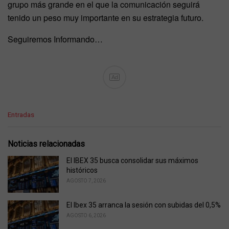
grupo más grande en el que la comunicación seguirá
tenido un peso muy importante en su estrategia futuro.
Seguiremos Informando…
Ad
C
Entradas
a
t
e
Noticias relacionadas
g
o
El IBEX 35 busca consolidar sus máximos
r
históricos
i
AGOSTO 7, 2026
e
s
El Ibex 35 arranca la sesión con subidas del 0,5%
:
AGOSTO 6, 2026