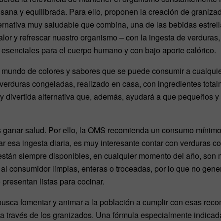
sana y equilibrada. Para ello, proponen la creación de graniza
ernativa muy saludable que combina, una de las bebidas estrel
alor y refrescar nuestro organismo – con la ingesta de verduras,
es esenciales para el cuerpo humano y con bajo aporte calórico.
n mundo de colores y sabores que se puede consumir a cualquier
verduras congeladas, realizado en casa, con ingredientes tota
y divertida alternativa que, además, ayudará a que pequeños 
 ganar salud. Por ello, la OMS recomienda un consumo mínimo d
itar esa ingesta diaria, es muy interesante contar con verduras 
: están siempre disponibles, en cualquier momento del año, so
 al consumidor limpias, enteras o troceadas, por lo que no gene
e presentan listas para cocinar.
ca fomentar y animar a la población a cumplir con esas reco
a través de los granizados. Una fórmula especialmente indicada