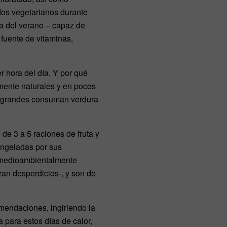
dos vegetarianos durante
la del verano – capaz de
 fuente de vitaminas,
 hora del día. Y por qué
lmente naturales y en pocos
y grandes consuman verdura
e 3 a 5 raciones de fruta y
congeladas por sus
n medioambientalmente
ran desperdicios-, y son de
mendaciones, ingiriendo la
 para estos días de calor,