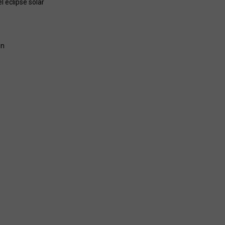
 eclipse solar
ón