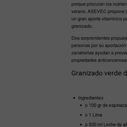
porque procuran los nutrien
verano, ASEVEC propone dos
un gran aporte vitamínico pa
granizado.
Dos sorprendentes propuesta
personas por su aportación d
zanahorias ayudan a preveni
propiedades anticancerosa
Granizado verde 
Ingredientes
o 100 gr de espinac
o 1 Lima
o 300 ml Leche de a