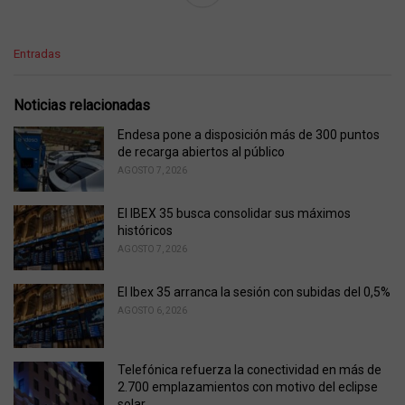
C
Entradas
a
t
e
Noticias relacionadas
g
o
Endesa pone a disposición más de 300 puntos
r
de recarga abiertos al público
i
AGOSTO 7, 2026
e
s
El IBEX 35 busca consolidar sus máximos
:
históricos
AGOSTO 7, 2026
El Ibex 35 arranca la sesión con subidas del 0,5%
AGOSTO 6, 2026
Telefónica refuerza la conectividad en más de
2.700 emplazamientos con motivo del eclipse
solar