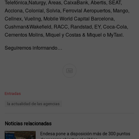
Telefónica,Naturgy, Areas, CaixaBank, Abertis, SEAT,
Acciona, Colonial, Solvia, Ferrovial Aeropuertos, Mango,
Cellnex, Vueling, Mobile World Capital Barcelona,
Cushman&Wakefield, RACC, Randstad, EY, Coca-Cola,
Cementos Molins, Miquel y Costas & Miquel o MyTaxi.
Seguiremos informando…
Ad
C
Entradas
a
T
la actualidad de las agencias
t
a
e
g
g
s
o
Noticias relacionadas
:
r
i
Endesa pone a disposición más de 300 puntos
e