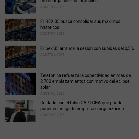
de recarga abiertos al público
s
AGOSTO 7, 2026
:
El IBEX 35 busca consolidar sus máximos
históricos
AGOSTO 7, 2026
El Ibex 35 arranca la sesión con subidas del 0,5%
AGOSTO 6, 2026
Telefónica refuerza la conectividad en más de
2.700 emplazamientos con motivo del eclipse
solar
AGOSTO 5, 2026
Cuidado con el falso CAPTCHA que puede
poner en riesgo tu empresa u organización
AGOSTO 5, 2026