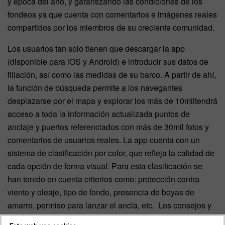
y época del año, y garantizando las condiciones de los
fondeos ya que cuenta con comentarios e imágenes reales
compartidos por los miembros de su creciente comunidad.
Los usuarios tan solo tienen que descargar la app
(disponible para iOS y Android) e introducir sus datos de
filiación, así como las medidas de su barco. A partir de ahí,
la función de búsqueda permite a los navegantes
desplazarse por el mapa y explorar los más de 10miltendrá
acceso a toda la información actualizada puntos de
anclaje y puertos referenciados con más de 30mil fotos y
comentarios de usuarios reales. La app cuenta con un
sistema de clasificación por color, que refleja la calidad de
cada opción de forma visual. Para esta clasificación se
han tenido en cuenta criterios como: protección contra
viento y oleaje, tipo de fondo, presencia de boyas de
amarre, permiso para lanzar el ancla, etc. Los consejos y
opiniones aportadas por la comunidad de navegantes son