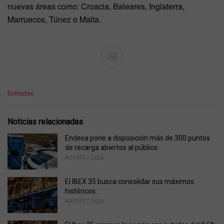
nuevas áreas como: Croacia, Baleares, Inglaterra,
Marruecos, Túnez o Malta.
Ad
C
Entradas
a
t
e
Noticias relacionadas
g
o
Endesa pone a disposición más de 300 puntos
r
de recarga abiertos al público
i
AGOSTO 7, 2026
e
s
El IBEX 35 busca consolidar sus máximos
:
históricos
AGOSTO 7, 2026