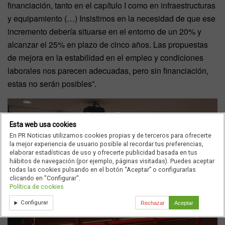
financiación, tanto en el capítulo I como en infraestructuras
y equipamiento (…) Insistimos en la necesidad de que ese
incremento debería situarse en el entorno de un 20% y
alcanzar el 25% en plazo de cinco años. Las propuestas
de mejora en la estabilidad en el empleo y condiciones
laborales nos parecen adecuadas, pero sin financiación,
estas no serán posibles”.
Esta web usa cookies
En PR Noticias utilizamos cookies propias y de terceros para ofrecerte
la mejor experiencia de usuario posible al recordar tus preferencias,
elaborar estadísticas de uso y ofrecerte publicidad basada en tus
hábitos de navegación (por ejemplo, páginas visitadas). Puedes aceptar
todas las cookies pulsando en el botón “Aceptar” o configurarlas
clicando en "Configurar".
Política de cookies
Configurar
Rechazar
Aceptar