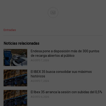
Ad
C
Entradas
a
t
e
Noticias relacionadas
g
o
Endesa pone a disposición más de 300 puntos
r
de recarga abiertos al público
i
AGOSTO 7, 2026
e
s
El IBEX 35 busca consolidar sus máximos
:
históricos
AGOSTO 7, 2026
El Ibex 35 arranca la sesión con subidas del 0,5%
AGOSTO 6, 2026