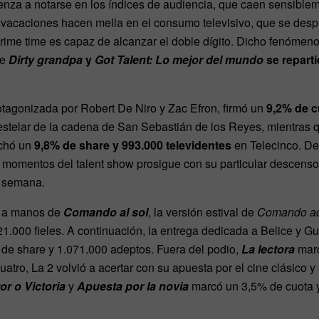
nza a notarse en los índices de audiencia, que caen sensibleme
as vacaciones hacen mella en el consumo televisivo, que se des
prime time es capaz de alcanzar el doble dígito. Dicho fenómeno
ue
Dirty grandpa
y
Got Talent: Lo mejor del mundo
se reparti
otagonizada por Robert De Niro y Zac Efron, firmó un
9,2% de c
 estelar de la cadena de San Sebastián de los Reyes, mientras
chó un
9,8% de share y 993.000 televidentes
en Telecinco. De
 momentos del talent show prosigue con su particular descenso 
a semana.
ar a manos de
Comando al sol
, la versión estival de
Comando ac
21.000 fieles. A continuación, la entrega dedicada a Belice y 
de share y 1.071.000 adeptos. Fuera del podio,
La lectora
marc
tro, La 2 volvió a acertar con su apuesta por el cine clásico 
or o Victoria
y
Apuesta por la novia
marcó un 3,5% de cuota 