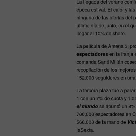
La llegada del verano comie
época estival. El calor y l
ninguna de las ofertas del 
último día de junio, en el q
llegar al 10% de share.
La película de Antena 3, pr
espectadores
en la franja
comanda Santi Millán cose
recopilación de los mejores
152.000 seguidores en un
La tercera plaza fue a par
1 con un 7% de cuota y 1.0
el mundo
se apuntó un 8% 
700.000 espectadores en Cua
566.000 de la mano de
Víct
laSexta.