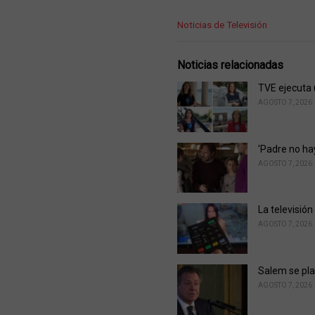
C
Noticias de Televisión
a
t
e
Noticias relacionadas
g
o
TVE ejecuta 
r
AGOSTO 7, 2026
i
e
s
'Padre no ha
:
AGOSTO 7, 2026
La televisión
AGOSTO 7, 2026
Salem se pla
AGOSTO 7, 2026