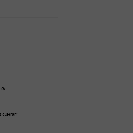
026
s quieran”