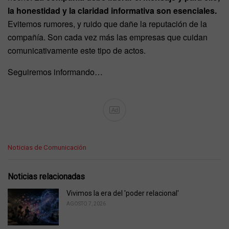
la honestidad y la claridad informativa son esenciales.
Evitemos rumores, y ruido que dañe la reputación de la
compañía. Son cada vez más las empresas que cuidan
comunicativamente este tipo de actos.
Seguiremos informando…
Ad
C
Noticias de Comunicación
a
t
e
Noticias relacionadas
g
o
Vivimos la era del 'poder relacional'
r
AGOSTO 7, 2026
i
e