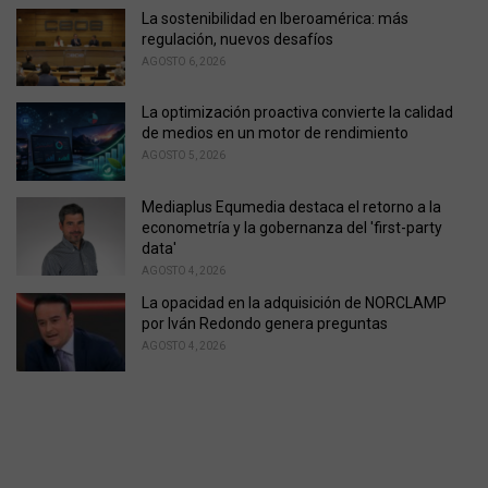
s
La sostenibilidad en Iberoamérica: más
:
regulación, nuevos desafíos
AGOSTO 6, 2026
La optimización proactiva convierte la calidad
de medios en un motor de rendimiento
AGOSTO 5, 2026
Mediaplus Equmedia destaca el retorno a la
econometría y la gobernanza del 'first-party
data'
AGOSTO 4, 2026
La opacidad en la adquisición de NORCLAMP
por Iván Redondo genera preguntas
AGOSTO 4, 2026