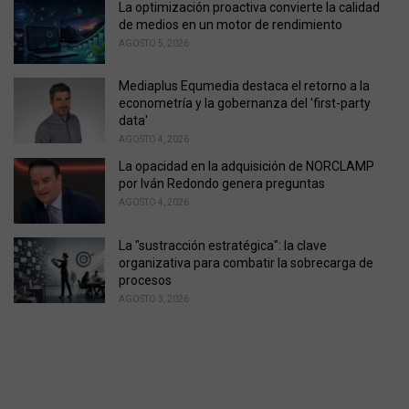
La optimización proactiva convierte la calidad
:
de medios en un motor de rendimiento
AGOSTO 5, 2026
Mediaplus Equmedia destaca el retorno a la
econometría y la gobernanza del 'first-party
data'
AGOSTO 4, 2026
La opacidad en la adquisición de NORCLAMP
por Iván Redondo genera preguntas
AGOSTO 4, 2026
La "sustracción estratégica": la clave
organizativa para combatir la sobrecarga de
procesos
AGOSTO 3, 2026