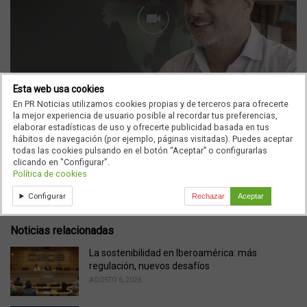
Esta web usa cookies
En PR Noticias utilizamos cookies propias y de terceros para ofrecerte
la mejor experiencia de usuario posible al recordar tus preferencias,
elaborar estadísticas de uso y ofrecerte publicidad basada en tus
hábitos de navegación (por ejemplo, páginas visitadas). Puedes aceptar
Ad
todas las cookies pulsando en el botón “Aceptar” o configurarlas
clicando en "Configurar".
Política de cookies
C
Noticias de Comunicación
Configurar
Rechazar
Aceptar
a
t
e
Noticias relacionadas
g
o
La sostenibilidad en Iberoamérica: más
r
regulación, nuevos desafíos
i
AGOSTO 6, 2026
e
s