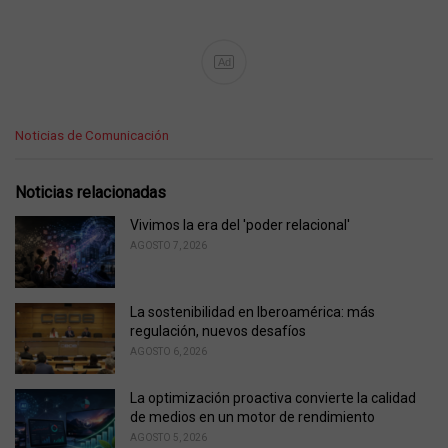
Ad
C
Noticias de Comunicación
a
t
e
Noticias relacionadas
g
o
Vivimos la era del 'poder relacional'
r
AGOSTO 7, 2026
i
e
s
La sostenibilidad en Iberoamérica: más
:
regulación, nuevos desafíos
AGOSTO 6, 2026
La optimización proactiva convierte la calidad
de medios en un motor de rendimiento
AGOSTO 5, 2026