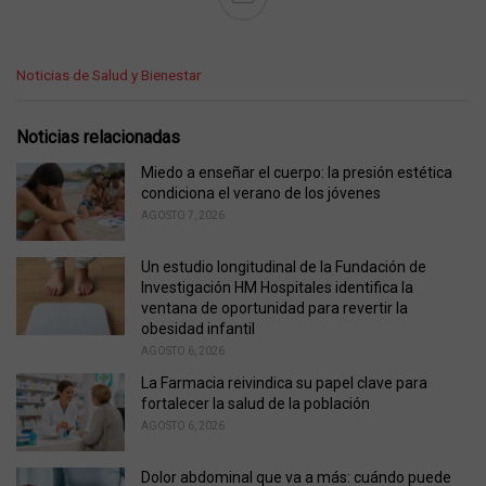
C
Noticias de Salud y Bienestar
a
t
e
Noticias relacionadas
g
o
Miedo a enseñar el cuerpo: la presión estética
r
condiciona el verano de los jóvenes
i
AGOSTO 7, 2026
e
s
Un estudio longitudinal de la Fundación de
:
Investigación HM Hospitales identifica la
ventana de oportunidad para revertir la
obesidad infantil
AGOSTO 6, 2026
La Farmacia reivindica su papel clave para
fortalecer la salud de la población
AGOSTO 6, 2026
Dolor abdominal que va a más: cuándo puede