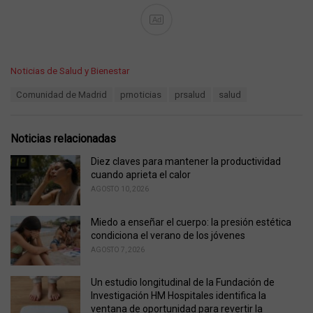
Ad
C
Noticias de Salud y Bienestar
a
T
Comunidad de Madrid
prnoticias
prsalud
salud
t
a
e
g
g
s
o
Noticias relacionadas
:
r
i
Diez claves para mantener la productividad
e
cuando aprieta el calor
s
AGOSTO 10, 2026
:
Miedo a enseñar el cuerpo: la presión estética
condiciona el verano de los jóvenes
AGOSTO 7, 2026
Un estudio longitudinal de la Fundación de
Investigación HM Hospitales identifica la
ventana de oportunidad para revertir la