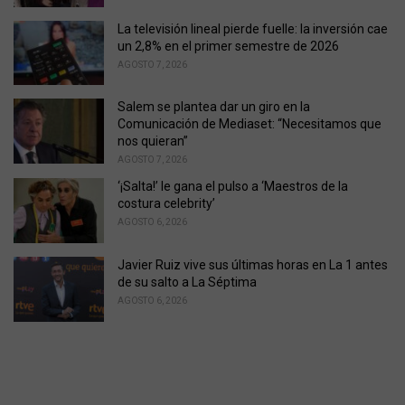
s
La televisión lineal pierde fuelle: la inversión cae
:
un 2,8% en el primer semestre de 2026
AGOSTO 7, 2026
Salem se plantea dar un giro en la
Comunicación de Mediaset: “Necesitamos que
nos quieran”
AGOSTO 7, 2026
‘¡Salta!’ le gana el pulso a ‘Maestros de la
costura celebrity’
AGOSTO 6, 2026
Javier Ruiz vive sus últimas horas en La 1 antes
de su salto a La Séptima
AGOSTO 6, 2026