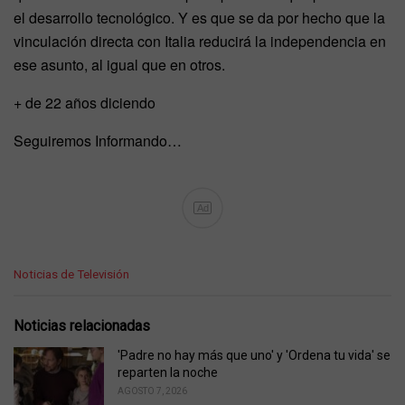
el desarrollo tecnológico. Y es que se da por hecho que la
vinculación directa con Italia reducirá la independencia en
ese asunto, al igual que en otros.
+ de 22 años diciendo
Seguiremos Informando…
Ad
C
Noticias de Televisión
a
t
e
Noticias relacionadas
g
o
'Padre no hay más que uno' y 'Ordena tu vida' se
r
reparten la noche
i
AGOSTO 7, 2026
e