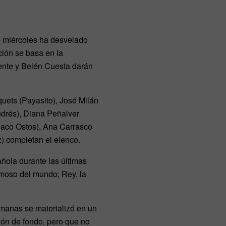
e miércoles ha desvelado
ción se basa en la
ente y Belén Cuesta darán
uets (Payasito), José Milán
ndrés), Diana Peñalver
Paco Ostos), Ana Carrasco
z) completan el elenco.
ñola durante las últimas
amoso del mundo; Rey, la
manas se materializó en un
elón de fondo, pero que no