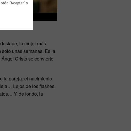
botón “Aceptar” o
 destape, la mujer más
 sólo unas semanas. Es la
y Ángel Cristo se convierte
e la pareja: el nacimiento
leja… Lejos de los flashes,
atos… Y, de fondo, la