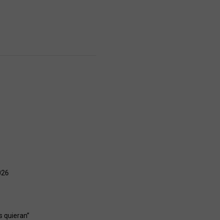
026
s quieran”