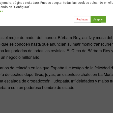
ejemplo, páginas visitadas). Puedes aceptar todas las cookies pulsando en el 
cando en "Configurar".
ies
Rechazar
Aceptar
 es el mejor domador del mundo. Bárbara Rey, actriz y musa del
que se conocen hasta que anuncian su matrimonio transcurren
opa las portadas de todas las revistas. El Circo de Bárbara Rey 
 un negocio millonario.
ños de relación en los que España fue testigo de la felicidad d
pra de coches deportivos, joyas, un ostentoso chalet en La Mora
 escalada de drogadicción, ludopatía, infidelidades y malos tr
árbara con un poderoso hombre de estado.