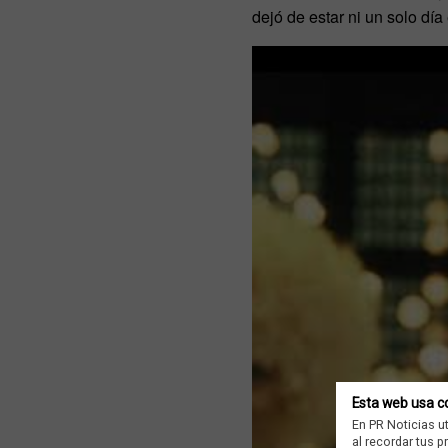
dejó de estar ni un solo día 
Esta web usa c
En PR Noticias u
al recordar tus 