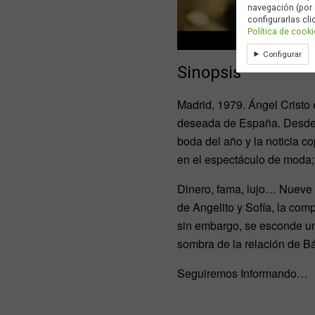
navegación (por 
configurarlas cli
Política de cook
Configurar
Sinopsis
Madrid, 1979. Ángel Cristo
deseada de España. Desde 
boda del año y la noticia c
en el espectáculo de moda;
Dinero, fama, lujo… Nueve a
de Angelito y Sofía, la com
sin embargo, se esconde una
sombra de la relación de B
Seguiremos Informando…