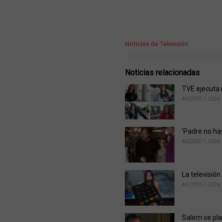
C
Noticias de Televisión
a
t
e
Noticias relacionadas
g
o
TVE ejecuta 
r
AGOSTO 7, 2026
i
e
s
'Padre no ha
:
AGOSTO 7, 2026
La televisión
AGOSTO 7, 2026
Salem se pla