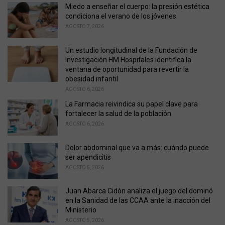
o
Miedo a enseñar el cuerpo: la presión estética
r
condiciona el verano de los jóvenes
i
AGOSTO 7, 2026
e
s
Un estudio longitudinal de la Fundación de
:
Investigación HM Hospitales identifica la
ventana de oportunidad para revertir la
obesidad infantil
AGOSTO 6, 2026
La Farmacia reivindica su papel clave para
fortalecer la salud de la población
AGOSTO 6, 2026
Dolor abdominal que va a más: cuándo puede
ser apendicitis
AGOSTO 5, 2026
Juan Abarca Cidón analiza el juego del dominó
en la Sanidad de las CCAA ante la inacción del
Ministerio
AGOSTO 5, 2026