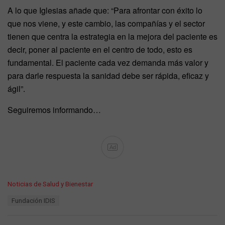
A lo que Iglesias añade que: “Para afrontar con éxito lo
que nos viene, y este cambio, las compañías y el sector
tienen que centra la estrategia en la mejora del paciente es
decir, poner al paciente en el centro de todo, esto es
fundamental. El paciente cada vez demanda más valor y
para darle respuesta la sanidad debe ser rápida, eficaz y
ágil”.
Seguiremos informando…
Ad
C
Noticias de Salud y Bienestar
a
T
Fundación IDIS
t
a
e
g
g