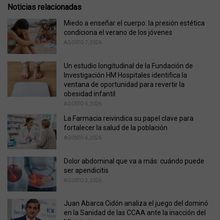
s
o
Noticias relacionadas
:
r
i
Miedo a enseñar el cuerpo: la presión estética
e
condiciona el verano de los jóvenes
s
AGOSTO 7, 2026
:
Un estudio longitudinal de la Fundación de
Investigación HM Hospitales identifica la
ventana de oportunidad para revertir la
obesidad infantil
AGOSTO 6, 2026
La Farmacia reivindica su papel clave para
fortalecer la salud de la población
AGOSTO 6, 2026
Dolor abdominal que va a más: cuándo puede
ser apendicitis
AGOSTO 5, 2026
Juan Abarca Cidón analiza el juego del dominó
en la Sanidad de las CCAA ante la inacción del