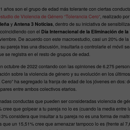
1 años son el grupo de edad más tolerante con ciertas conducta
estudio de Violencia de Género “Tolerancia Cero”
, realizado po
leña
y
Antena 3 Noticias
, dentro de su iniciativa de sensibiliz
o coincidiendo con el
Día Internacional de la Eliminación de la
iembre. De acuerdo con este macroestudio, casi un 20% de la 
u pareja tras una discusión, insultarla o controlarle el móvil s
ue se registra en el resto de grupos de edad.
en octubre de 2022 contando con las opiniones de 6.275 persona
ación sobre la violencia de género y su evolución en los último
 Cero” ha segregado la franja de edad de los jóvenes en dos: d
spares entre ambos colectivos etarios.
adas conductas que pueden ser consideradas violencia de gén
 cree que golpear a tu pareja no lo es (cuando la media entre l
% considera que insultar a tu pareja no es una forma de maltra
as que un 15,51% cree que amenazar tampoco lo es (frente al 7