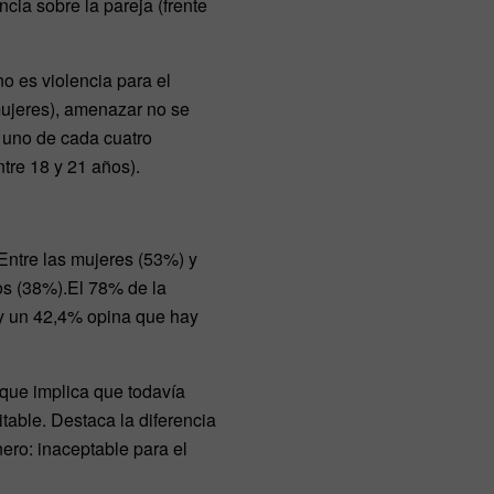
cia sobre la pareja (frente
o es violencia para el
mujeres), amenazar no se
a uno de cada cuatro
re 18 y 21 años).
Entre las mujeres (53%) y
os (38%).El 78% de la
 y un 42,4% opina que hay
 que implica que todavía
table. Destaca la diferencia
ero: inaceptable para el