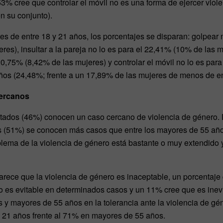
3% cree que controlar el móvil no es una forma de ejercer violen
n su conjunto).
s de entre 18 y 21 años, los porcentajes se disparan: golpear n
es), insultar a la pareja no lo es para el 22,41% (10% de las 
20,75% (8,42% de las mujeres) y controlar el móvil no lo es par
s (24,48%; frente a un 17,89% de las mujeres de menos de ent
ercanos
stados (46%) conocen un caso cercano de violencia de género. 
s (51%) se conocen más casos que entre los mayores de 55 añ
blema de la violencia de género está bastante o muy extendido
arece que la violencia de género es inaceptable, un porcentaje
 es evitable en determinados casos y un 11% cree que es inevi
 y mayores de 55 años en la tolerancia ante la violencia de gén
 21 años frente al 71% en mayores de 55 años.