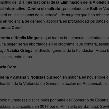
 motivo del
Día Internacional de la Eliminación de la Violenci
al informativo. Contra el maltrato
’, presentado por
Esther Va
cidirá en las historias de superación de mujeres que han rehecho
s en violencia de género y abordará en profundidad los datos 
rancia Cero’
.
rreta
o
Noelia Mínguez
, que fueron brutalmente maltratadas o
 una mujer, serán abordados en el programa, que contará, asimi
loga
Natalia Ortega
; el director general de la Fundación Mutua 
iciales, entre otros.
ncia Cero
ileña
y
Antena 3 Noticias
pusieron en marcha en noviembre de
minación de la Violencia de Género, la acción de Responsabili
.
cibido numerosas distinciones por parte del Gobierno de Españ
staca la concedida en 2017 por el Ministerio de Sanidad, Serv