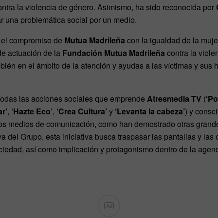
contra la violencia de género. Asimismo, ha sido reconocida por
ar una problemática social por un medio.
n el compromiso de
Mutua Madrileña
con la igualdad de la muje
de actuación de la
Fundación Mutua Madrileña
contra la viole
ién en el ámbito de la atención y ayudas a las víctimas y sus hi
todas las acciones sociales que emprende
Atresmedia TV
(
‘Po
ar’
,
‘Hazte Eco’
,
‘Crea Cultura’
y
‘Levanta la cabeza’
) y consc
 los medios de comunicación, como han demostrado otras gran
 del Grupo, esta iniciativa busca traspasar las pantallas y las
ociedad, así como implicación y protagonismo dentro de la agend
Ad