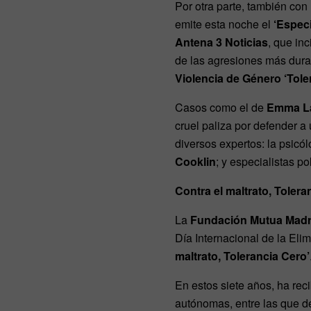
Por otra parte, también con
emite esta noche el
‘Especi
Antena 3 Noticias
, que in
de las agresiones más dura
Violencia de Género ‘Tole
Casos como el de
Emma La
cruel paliza por defender a
diversos expertos: la psicó
Cooklin
; y especialistas pol
Contra el maltrato, Tolera
La
Fundación Mutua Madr
Día Internacional de la Eli
maltrato, Tolerancia Cero’
En estos siete años, ha re
autónomas, entre las que de