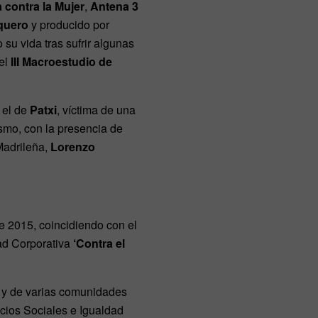
a contra la Mujer
,
Antena 3
quero
y producido por
 su vida tras sufrir algunas
del
III Macroestudio de
 el de
Patxi
, víctima de una
smo, con la presencia de
Madrileña,
Lorenzo
 2015, coincidiendo con el
dad Corporativa
‘Contra el
a y de varias comunidades
icios Sociales e Igualdad