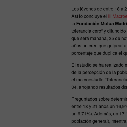
Los jóvenes de entre 18 a 2
Así lo concluye el
III Macro
la
Fundación Mutua Madri
tolerancia cero” y difundid
que será mañana, 25 de nov
años no cree que golpear a s
porcentaje que duplica el q
El estudio se ha realizado 
de la percepción de la pobl
el macroestudio “Tolerancia
34, arrojando resultados di
Preguntados sobre determin
entre 18 y 21 años un 16,9%
un 6,71%). Además, un 17,13
población general), mientr