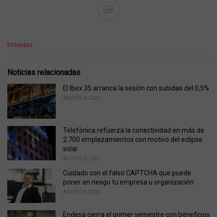
Ad
C
Entradas
a
t
e
Noticias relacionadas
g
o
El Ibex 35 arranca la sesión con subidas del 0,5%
r
AGOSTO 6, 2026
i
e
s
Telefónica refuerza la conectividad en más de
:
2.700 emplazamientos con motivo del eclipse
solar
AGOSTO 5, 2026
Cuidado con el falso CAPTCHA que puede
poner en riesgo tu empresa u organización
AGOSTO 5, 2026
Endesa cierra el primer semestre con beneficios