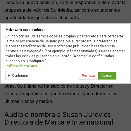
Desde su nueva posición, será el responsable de elevar la
propuesta de valor de SunMedia, así como entender las
oportunidades que ofrece el actual y
cambiante ecosistema digital. “Estoy muy feliz de
Esta web usa cookies
incorporarme al proyecto de SunMedia donde aglutinamos
En PR Noticias utilizamos cookies propias y de terceros para ofrecerte
una propuesta de valor transversal, con el compromiso de
la mejor experiencia de usuario posible al recordar tus preferencias,
elaborar estadísticas de uso y ofrecerte publicidad basada en tus
innovar en diferentes soluciones digitales enfocadas a
hábitos de navegación (por ejemplo, páginas visitadas). Puedes aceptar
cubrir y dar respuesta a las demandas de los anunciantes”,
todas las cookies pulsando en el botón “Aceptar” o configurarlas
clicando en "Configurar".
afirma Valdivielso. Con más de 14 años en la industria
Política de cookies
adtech publicitaria, ha desarrollado su carrera en
Configurar
Rechazar
Aceptar
compañías como MediaResponse Group y HotWords entre
otras. Su último rol ha sido como Industry Director en
Teads, compañía a la que ha estado ligada durante los
últimos 4 años y medio.
Audible nombra a Susan Jurevics
Directora de Marca e Internacional