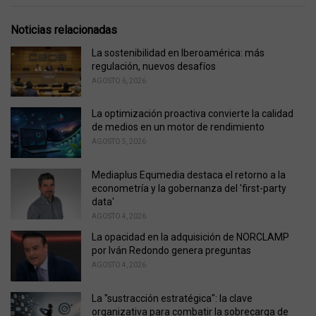
a
t
e
Noticias relacionadas
g
o
La sostenibilidad en Iberoamérica: más
r
regulación, nuevos desafíos
i
AGOSTO 6, 2026
e
s
La optimización proactiva convierte la calidad
:
de medios en un motor de rendimiento
AGOSTO 5, 2026
Mediaplus Equmedia destaca el retorno a la
econometría y la gobernanza del 'first-party
data'
AGOSTO 4, 2026
La opacidad en la adquisición de NORCLAMP
por Iván Redondo genera preguntas
AGOSTO 4, 2026
La "sustracción estratégica": la clave
organizativa para combatir la sobrecarga de