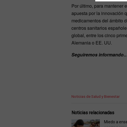
Por último, para mantener e
apuesta por la innovación q
medicamentos del ámbito de
centros sanitarios españole
global, entre los cinco prim
Alemania o EE. UU.
Seguiremos informando
C
Noticias de Salud y Bienestar
a
t
e
Noticias relacionadas
g
o
Miedo a ense
r