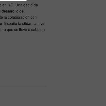
ño en I+D. Una decidida
l desarrollo de
e la colaboración con
n España la sitúan, a nivel
dora que se lleva a cabo en