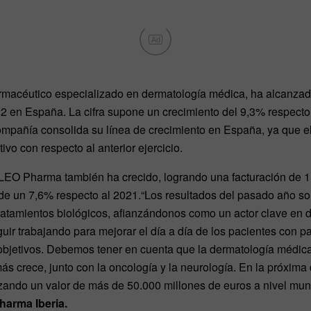
Ad
rmacéutico especializado en dermatología médica, ha alcanzado
22 en España. La cifra supone un crecimiento del 9,3% respecto
 compañía consolida su línea de crecimiento en España, ya que 
ivo con respecto al anterior ejercicio.
, LEO Pharma también ha crecido, logrando una facturación de 1
e un 7,6% respecto al 2021.“Los resultados del pasado año son
 tratamientos biológicos, afianzándonos como un actor clave en
ir trabajando para mejorar el día a día de los pacientes con pat
bjetivos. Debemos tener en cuenta que la dermatología médica 
s crece, junto con la oncología y la neurología. En la próxima
ando un valor de más de 50.000 millones de euros a nivel mun
harma Iberia.