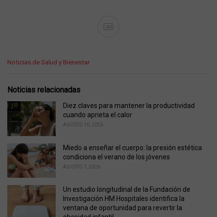
Ad
C
Noticias de Salud y Bienestar
a
t
e
Noticias relacionadas
g
o
Diez claves para mantener la productividad
r
cuando aprieta el calor
i
AGOSTO 10, 2026
e
s
Miedo a enseñar el cuerpo: la presión estética
:
condiciona el verano de los jóvenes
AGOSTO 7, 2026
Un estudio longitudinal de la Fundación de
Investigación HM Hospitales identifica la
ventana de oportunidad para revertir la