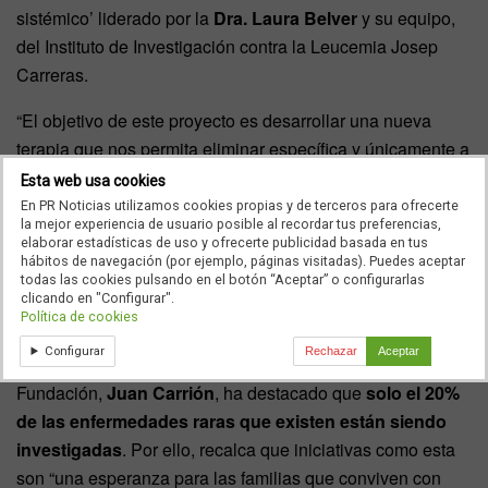
sistémico’ liderado por la
Dra. Laura Belver
y su equipo,
del Instituto de Investigación contra la Leucemia Josep
Carreras.
“El objetivo de este proyecto es desarrollar una nueva
terapia que nos permita eliminar específica y únicamente a
los linfocitos B patogénicos que producen daños en los
Esta web usa cookies
órganos y tejidos de los pacientes de lupus. Para ello
En PR Noticias utilizamos cookies propias y de terceros para ofrecerte
la mejor experiencia de usuario posible al recordar tus preferencias,
utilizaremos la
tecnología de receptores quiméricos de
elaborar estadísticas de uso y ofrecerte publicidad basada en tus
linfocitos T
que está siendo ya aplicada con éxito para el
hábitos de navegación (por ejemplo, páginas visitadas). Puedes aceptar
todas las cookies pulsando en el botón “Aceptar” o configurarlas
tratamiento de distintos tipos de cáncer hematológico”,
clicando en "Configurar".
explica la Dra. Belver y su equipo.
Política de cookies
Configurar
Rechazar
Aceptar
Un contexto en el que el presidente de FEDER y su
Fundación,
Juan Carrión
, ha destacado que
solo el 20%
de las enfermedades raras que existen están siendo
investigadas
. Por ello, recalca que iniciativas como esta
son “una esperanza para las familias que conviven con