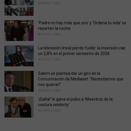
r
AGOSTO 7, 2026
i
e
s
'Padre no hay más que uno' y 'Ordena tu vida' se
:
reparten la noche
AGOSTO 7, 2026
La televisión lineal pierde fuelle: la inversión cae
un 2,8% en el primer semestre de 2026
AGOSTO 7, 2026
Salem se plantea dar un giro en la
Comunicación de Mediaset: “Necesitamos que
nos quieran”
AGOSTO 7, 2026
‘¡Salta!’ le gana el pulso a ‘Maestros de la
costura celebrity’
AGOSTO 6, 2026