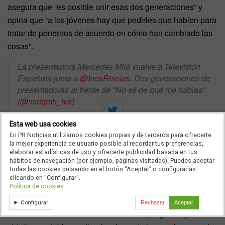
asegura que “es posible unir esas dos generaciones” y
opina que “a los jóvenes hay que pedirles que hablen para
tratar de ponernos de acuerdo en cómo han cambiado las
cosas”.
La presentadora Mercedes Milá vuelve a Televisión
Española junto a
@InesRisotas
. Dos generaciones de
presentadoras al frente de "No sé de qué me hablas"
(
@nsdqmh_tve
)
📹 Mañana estreno en
@La1_tve
, a las 21:10h, justo
Esta web usa cookies
En PR Noticias utilizamos cookies propias y de terceros para ofrecerte
después del
#Telediario
la mejor experiencia de usuario posible al recordar tus preferencias,
elaborar estadísticas de uso y ofrecerte publicidad basada en tus
📺
https://t.co/VjKzBgoHyr
pic.twitter.com/rLqS0UlHC6
hábitos de navegación (por ejemplo, páginas visitadas). Puedes aceptar
todas las cookies pulsando en el botón “Aceptar” o configurarlas
Así es ‘No sé de qué me hablas’
clicando en "Configurar".
— Telediarios de TVE (@telediario_tve)
November 29,
Política de cookies
2023
El extenso archivo con las entrevistas históricas de
Configurar
Rechazar
Aceptar
Mercedes Milá
es el hilo conductor del programa y su