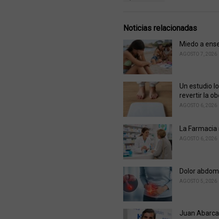
a
e
g
g
s
o
Noticias relacionadas
:
r
i
Miedo a ense
e
AGOSTO 7, 2026
s
:
Un estudio l
revertir la o
AGOSTO 6, 2026
La Farmacia r
AGOSTO 6, 2026
Dolor abdomi
AGOSTO 5, 2026
Juan Abarca 