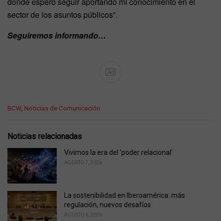
donde espero seguir aportando mi conocimiento en el
sector de los asuntos públicos”.
Seguiremos informando…
Ad
C
BCW
,
Noticias de Comunicación
a
t
e
Noticias relacionadas
g
o
Vivimos la era del 'poder relacional'
r
AGOSTO 7, 2026
i
e
s
La sostenibilidad en Iberoamérica: más
:
regulación, nuevos desafíos
AGOSTO 6, 2026