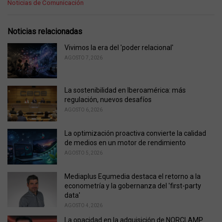
C
Noticias de Comunicación
a
t
e
Noticias relacionadas
g
o
Vivimos la era del 'poder relacional'
r
AGOSTO 7, 2026
i
e
s
La sostenibilidad en Iberoamérica: más
:
regulación, nuevos desafíos
AGOSTO 6, 2026
La optimización proactiva convierte la calidad
de medios en un motor de rendimiento
AGOSTO 5, 2026
Mediaplus Equmedia destaca el retorno a la
econometría y la gobernanza del 'first-party
data'
AGOSTO 4, 2026
La opacidad en la adquisición de NORCLAMP