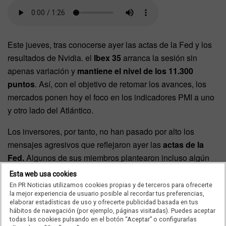
Este jueves, tras conocerse ayer las actas de la Fed y los
resultados de Nvidia. el
Ibex 35
arranca la sesión sin
apenas variación y
mantiene el nivel de los 11.300
puntos
. Así, con el objetivo de retomar los avances, los
mercados ponen hoy el foco en los indicadores PMI a uno
y otro lado del Atlántico.
Los inversores, por tanto, no han pasado por alto los
mensajes agresivos que reflejaron ayer las
actas de la
Fed.
Algunos de sus miembros plantearon incluso algún
repunte adicional de los tipos. Por lo que,
las
Esta web usa cookies
expectativas de un posible recorte de tasas de la
En PR Noticias utilizamos cookies propias y de terceros para ofrecerte
la mejor experiencia de usuario posible al recordar tus preferencias,
Reserva Federal en julio se enfrían,
y el mercado se
elaborar estadísticas de uso y ofrecerte publicidad basada en tus
resiste a iniciar un nuevo ciclo monetario en septiembre.
hábitos de navegación (por ejemplo, páginas visitadas). Puedes aceptar
todas las cookies pulsando en el botón “Aceptar” o configurarlas