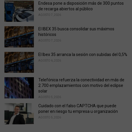
i
Endesa pone a disposición más de 300 puntos
e
de recarga abiertos al público
s
AGOSTO 7, 2026
:
El IBEX 35 busca consolidar sus máximos
históricos
AGOSTO 7, 2026
El Ibex 35 arranca la sesión con subidas del 0,5%
AGOSTO 6, 2026
Telefónica refuerza la conectividad en más de
2.700 emplazamientos con motivo del eclipse
solar
AGOSTO 5, 2026
Cuidado con el falso CAPTCHA que puede
poner en riesgo tu empresa u organización
AGOSTO 5, 2026