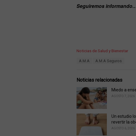
Seguiremos informando
C
Noticias de Salud y Bienestar
a
T
A.M.A
A.M.A Seguros
t
a
e
g
g
s
o
Noticias relacionadas
:
r
i
Miedo a ense
e
AGOSTO 7, 2026
s
:
Un estudio l
revertir la o
AGOSTO 6, 2026