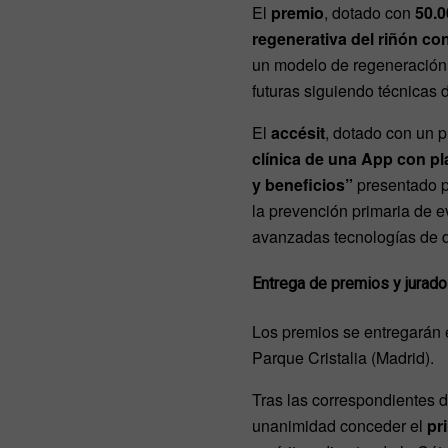
El
premio
, dotado con
50.0
regenerativa del riñón c
un modelo de regeneración r
futuras siguiendo técnicas d
El
accésit
, dotado con un 
clínica de una App con pl
y beneficios”
presentado p
la prevención primaria de e
avanzadas tecnologías de de
Entrega de premios y jurado
Los premios se entregarán e
Parque Cristalia (Madrid).
Tras las correspondientes d
unanimidad conceder el
pr