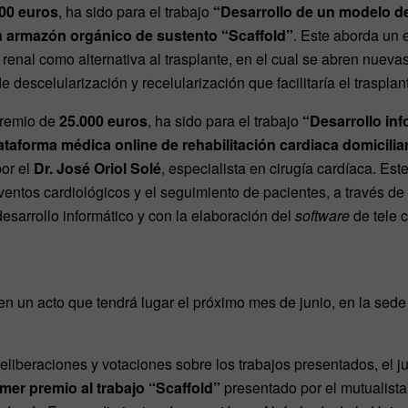
00 euros
, ha sido para el trabajo
“Desarrollo de un modelo de
on armazón orgánico de sustento “Scaffold”
. Este aborda un e
enal como alternativa al trasplante, en el cual se abren nuevas
e descelularización y recelularización que facilitaría el trasplan
premio de
25.000 euros
, ha sido para el trabajo
“Desarrollo inf
ataforma médica online de rehabilitación cardiaca domiciliar
or el
Dr. José Oriol Solé
, especialista en cirugía cardíaca. Est
ventos cardiológicos y el seguimiento de pacientes, a través de
sarrollo informático y con la elaboración del
software
de tele c
n un acto que tendrá lugar el próximo mes de junio, en la sede
eliberaciones y votaciones sobre los trabajos presentados, el j
imer premio al trabajo “Scaffold”
presentado por el mutualist