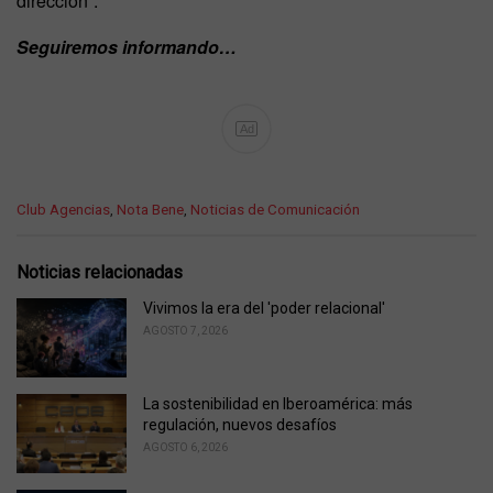
dirección”.
Seguiremos informando…
Ad
C
Club Agencias
,
Nota Bene
,
Noticias de Comunicación
a
t
e
Noticias relacionadas
g
o
Vivimos la era del 'poder relacional'
r
AGOSTO 7, 2026
i
e
s
La sostenibilidad en Iberoamérica: más
:
regulación, nuevos desafíos
AGOSTO 6, 2026