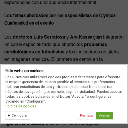
experiencias con una audiencia internacional.
Los temas abordados por los especialistas de Olympia
Quirónsalud en el evento
Los
doctores Luis Serratosa y Ara Kassarjian
integraron
un panel especializado que abordó los
problemas
cardiológicos en futbolistas
y los indicadores de alerta
en imágenes médicas. El primero se centró en la
identificación de signos cardíacos relevantes, mientras que
Esta web usa cookies
Kassarjian
analizó los aspectos críticos del dolor lumbar
En PR Noticias utilizamos cookies propias y de terceros para ofrecerte
en futbolistas.
la mejor experiencia de usuario posible al recordar tus preferencias,
elaborar estadísticas de uso y ofrecerte publicidad basada en tus
hábitos de navegación (por ejemplo, páginas visitadas). Puedes aceptar
Por su parte,
Ignacio Vázquez
, experto en entrenamiento
todas las cookies pulsando en el botón “Aceptar” o configurarlas
personalizado y graduado en Ciencias de la Actividad
clicando en "Configurar".
Política de cookies
Física y el Deporte, presentó el
ejercicio isométrico
y sus
efectos en la
recuperación de pacientes con lesión del
Configurar
Rechazar
Aceptar
ligamento cruzado
anterior en fase subaguda.