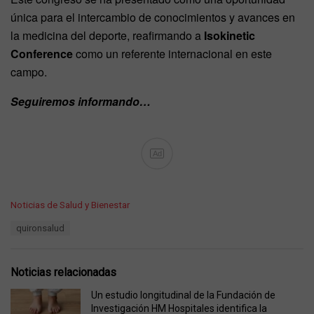
única para el intercambio de conocimientos y avances en
la medicina del deporte, reafirmando a
Isokinetic
Conference
como un referente internacional en este
campo.
Seguiremos informando…
Ad
C
Noticias de Salud y Bienestar
a
T
quironsalud
t
a
e
g
g
s
o
Noticias relacionadas
:
r
i
Un estudio longitudinal de la Fundación de
e
Investigación HM Hospitales identifica la