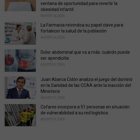
s
ventana de oportunidad para revertir la
:
obesidad infantil
AGOSTO 6, 2026
La Farmacia reivindica su papel clave para
fortalecer la salud de la población
AGOSTO 6, 2026
Dolor abdominal que va a más: cuándo puede
ser apendicitis
AGOSTO 5, 2026
Juan Abarca Cidón analiza el juego del dominó
en la Sanidad de las CCAA ante la inacción del
Ministerio
AGOSTO 5, 2026
Cofares incorpora a 51 personas en situación
de vulnerabilidad a su red logística
AGOSTO 5, 2026