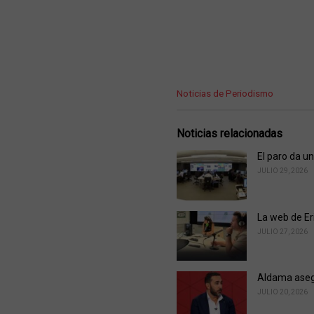
C
Noticias de Periodismo
a
t
e
Noticias relacionadas
g
o
El paro da un
r
JULIO 29, 2026
i
e
s
La web de Er
:
JULIO 27, 2026
Aldama asegu
JULIO 20, 2026