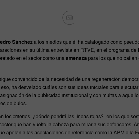
Ad
 Pedro Sánchez
a los medios que él ha catalogado como pseudo
araciones en su última entrevista en RTVE, en el programa de
pretado en el sector como una
amenaza
para los que no bailan
o sigue convencido de la necesidad de una regeneración democr
r eso, ha desvelado cuáles son sus ideas iniciales para ejecutar
a asignación de la publicidad institucional y con multas a aquel
es de bulos.
n los criterios -¿dónde pondrá las líneas rojas?- en los que sos
sector que han vuelto la cabeza para mirar a sus defensores. An
que apelan a las asociaciones de referencia como la APM o la 