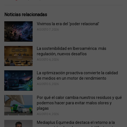
a
t
e
Noticias relacionadas
g
o
Vivimos la era del 'poder relacional'
r
AGOSTO 7, 2026
i
e
s
La sostenibilidad en Iberoamérica: más
:
regulación, nuevos desafíos
AGOSTO 6, 2026
La optimización proactiva convierte la calidad
de medios en un motor de rendimiento
AGOSTO 5, 2026
Por qué el calor cambia nuestros residuos y qué
podemos hacer para evitar malos olores y
plagas
AGOSTO 4, 2026
Mediaplus Equmedia destaca el retorno a la