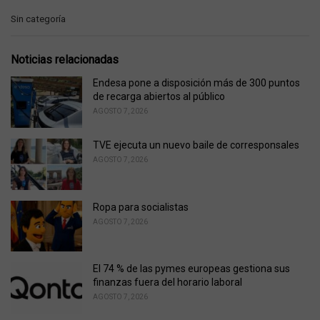
C
Sin categoría
a
t
e
Noticias relacionadas
g
o
Endesa pone a disposición más de 300 puntos
r
de recarga abiertos al público
i
AGOSTO 7, 2026
e
s
TVE ejecuta un nuevo baile de corresponsales
:
AGOSTO 7, 2026
Ropa para socialistas
AGOSTO 7, 2026
El 74 % de las pymes europeas gestiona sus
finanzas fuera del horario laboral
AGOSTO 7, 2026