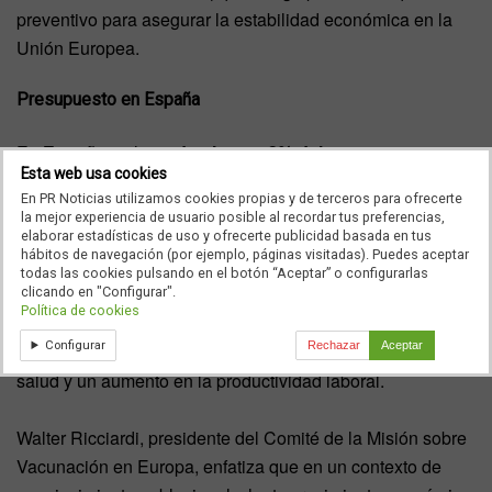
preventivo para asegurar la estabilidad económica en la
Unión Europea.
Presupuesto en España
En
España
, solo se
destina un 3% del presupuesto
Esta web usa cookies
sanitario a programas de prevención,
y en más del 80%
En PR Noticias utilizamos cookies propias y de terceros para ofrecerte
de los Estados europeos, este porcentaje es aún más bajo,
la mejor experiencia de usuario posible al recordar tus preferencias,
alcanzando solo el 0,5%. La directora ejecutiva de
elaborar estadísticas de uso y ofrecerte publicidad basada en tus
hábitos de navegación (por ejemplo, páginas visitadas). Puedes aceptar
Vaccines Europe, Sibilia Quilici, destaca esta situación
todas las cookies pulsando en el botón “Aceptar” o configurarlas
preocupante, subrayando que la promoción de la salud no
clicando en "Configurar".
Política de cookies
solo mejora la calidad de vida, sino que también conlleva
Configurar
Rechazar
Aceptar
beneficios económicos
, como el ahorro en gastos de
salud y un aumento en la productividad laboral.
Walter Ricciardi, presidente del Comité de la Misión sobre
Vacunación en Europa, enfatiza que en un contexto de