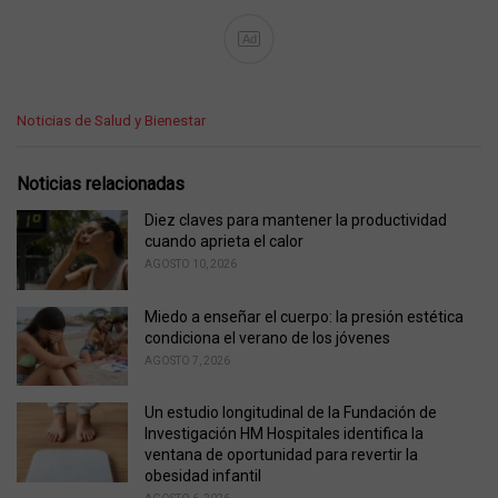
Ad
C
Noticias de Salud y Bienestar
a
t
e
Noticias relacionadas
g
o
Diez claves para mantener la productividad
r
cuando aprieta el calor
i
AGOSTO 10, 2026
e
s
Miedo a enseñar el cuerpo: la presión estética
:
condiciona el verano de los jóvenes
AGOSTO 7, 2026
Un estudio longitudinal de la Fundación de
Investigación HM Hospitales identifica la
ventana de oportunidad para revertir la
obesidad infantil