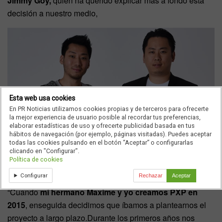
Jimmy Goy,
quien ha querido explicar más a fondo esta
decisión a nuestro medio,
Esta web usa cookies
En PR Noticias utilizamos cookies propias y de terceros para ofrecerte
la mejor experiencia de usuario posible al recordar tus preferencias,
elaborar estadísticas de uso y ofrecerte publicidad basada en tus
hábitos de navegación (por ejemplo, páginas visitadas). Puedes aceptar
todas las cookies pulsando en el botón “Aceptar” o configurarlas
clicando en "Configurar".
Política de cookies
Configurar
Rechazar
Aceptar
“Cuando
mi hermano Maxime y yo creamos PXP en
2015
, enseguida decidimos que íbamos a plantearnos el
proyecto a largo plazo.Durante los primeros años nos