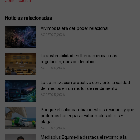
a
Comunicación
t
e
g
Noticias relacionadas
o
r
Vivimos la era del 'poder relacional'
i
AGOSTO 7, 2026
e
s
:
La sostenibilidad en Iberoamérica: más
regulación, nuevos desafíos
AGOSTO 6, 2026
La optimización proactiva convierte la calidad
de medios en un motor de rendimiento
AGOSTO 5, 2026
Por qué el calor cambia nuestros residuos y qué
podemos hacer para evitar malos olores y
plagas
AGOSTO 4, 2026
Mediaplus Equmedia destaca el retorno a la