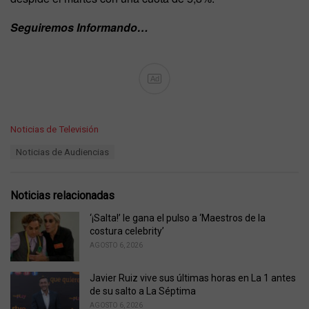
Seguiremos Informando…
Ad
C
Noticias de Televisión
a
T
Noticias de Audiencias
t
a
e
g
g
s
o
Noticias relacionadas
:
r
i
‘¡Salta!’ le gana el pulso a ‘Maestros de la
e
costura celebrity’
s
AGOSTO 6, 2026
:
Javier Ruiz vive sus últimas horas en La 1 antes
de su salto a La Séptima
AGOSTO 6, 2026