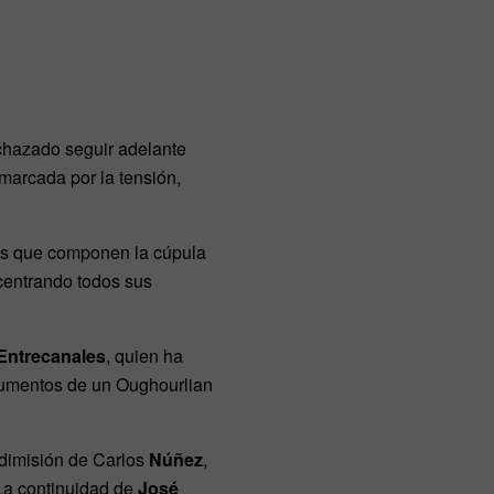
chazado seguir adelante
marcada por la tensión,
eros que componen la cúpula
 centrando todos sus
Entrecanales
, quien ha
argumentos de un Oughourlian
 dimisión de Carlos
Núñez
,
La continuidad de
José