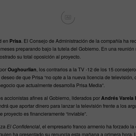
Ad
ad en
Prisa
. El Consejo de Administración de la compañía ha re
n meses preparando bajo la tutela del Gobierno. En una reunión 
strado su total oposición al proyecto.
 por
Oughourlian
, los contrarios a la TV -12 de los 15 consej
 deseo de que Prisa “no opte a la nueva licencia de televisión,
negocio que actualmente desarrolla Prisa Media”.
os accionistas afines al Gobierno, liderados por
Andrés Varela 
endrá que aportar dinero para lanzar la televisión frente a los 
 proyecto es financieramente “inviable”.
nza
El Confidencial
, el empresario franco armenio ha forzado la
 quien ha presentado su renuncia esta mañana a primera hora. 