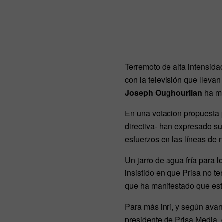
Terremoto de alta intensid
con la televisión que lleva
Joseph Oughourlian
ha mo
En una votación propuesta
directiva- han expresado su
esfuerzos en las líneas de 
Un jarro de agua fría para l
insistido en que Prisa no t
que ha manifestado que este
Para más inri, y según ava
presidente de Prisa Media,