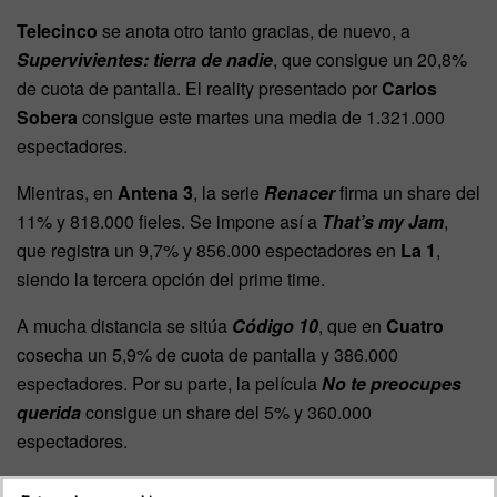
Telecinco
se anota otro tanto gracias, de nuevo, a
Supervivientes: tierra de nadie
, que consigue un 20,8%
de cuota de pantalla. El reality presentado por
Carlos
Sobera
consigue este martes una media de 1.321.000
espectadores.
Mientras, en
Antena 3
, la serie
Renacer
firma un share del
11% y 818.000 fieles. Se impone así a
That’s my Jam
,
que registra un 9,7% y 856.000 espectadores en
La 1
,
siendo la tercera opción del prime time.
A mucha distancia se sitúa
Código 10
, que en
Cuatro
cosecha un 5,9% de cuota de pantalla y 386.000
espectadores. Por su parte, la película
No te preocupes
querida
consigue un share del 5% y 360.000
espectadores.
El Hormiguero
, líder indiscutible del access