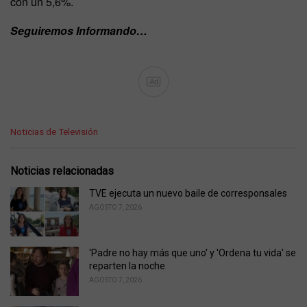
con un 5,6%.
Seguiremos Informando…
Ad
C
Noticias de Televisión
a
t
e
Noticias relacionadas
g
o
TVE ejecuta un nuevo baile de corresponsales
r
AGOSTO 7, 2026
i
e
s
'Padre no hay más que uno' y 'Ordena tu vida' se
:
reparten la noche
AGOSTO 7, 2026