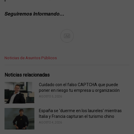
Seguiremos Informando…
Ad
C
Noticias de Asuntos Públicos
a
t
e
Noticias relacionadas
g
o
Cuidado con el falso CAPTCHA que puede
r
poner en riesgo tu empresa u organización
i
AGOSTO 5, 2026
e
s
España se 'duerme en los laureles' mientras
:
Italia y Francia capturan el turismo chino
AGOSTO 4, 2026