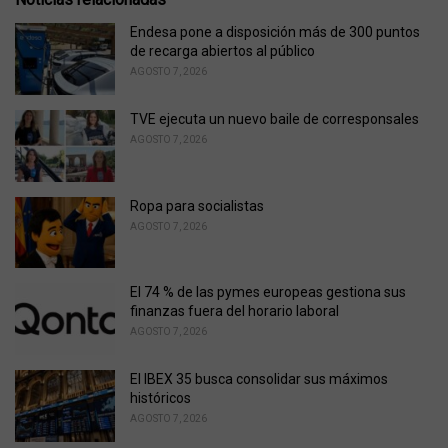
:
r
i
Endesa pone a disposición más de 300 puntos
e
de recarga abiertos al público
s
AGOSTO 7, 2026
:
TVE ejecuta un nuevo baile de corresponsales
AGOSTO 7, 2026
Ropa para socialistas
AGOSTO 7, 2026
El 74 % de las pymes europeas gestiona sus
finanzas fuera del horario laboral
AGOSTO 7, 2026
El IBEX 35 busca consolidar sus máximos
históricos
AGOSTO 7, 2026