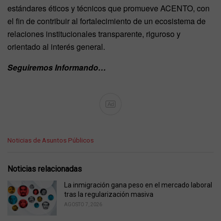
estándares éticos y técnicos que promueve ACENTO, con
el fin de contribuir al fortalecimiento de un ecosistema de
relaciones institucionales transparente, riguroso y
orientado al interés general.
Seguiremos Informando…
Ad
C
Noticias de Asuntos Públicos
a
t
e
Noticias relacionadas
g
o
La inmigración gana peso en el mercado laboral
r
tras la regularización masiva
i
AGOSTO 7, 2026
e
s