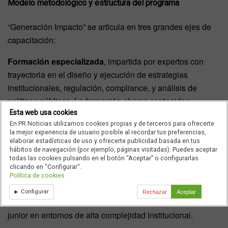
Modelo metodológico y estructura del programa
“Generación Impacto” se articula en tres grandes ejes de
capacitación:
Formación especializada
, impartida por expertos con
trayectoria en el diseño y ejecución de estrategias
institucionales, regulación, compliance, y análisis de
políticas públicas. La formación abarca contenidos
Esta web usa cookies
técnicos sobre el marco legal del lobbying en España y la
En PR Noticias utilizamos cookies propias y de terceros para ofrecerte
UE, procesos legislativos y herramientas de advocacy y
la mejor experiencia de usuario posible al recordar tus preferencias,
comunicación política.
elaborar estadísticas de uso y ofrecerte publicidad basada en tus
hábitos de navegación (por ejemplo, páginas visitadas). Puedes aceptar
todas las cookies pulsando en el botón “Aceptar” o configurarlas
Mentorización profesional
, que se ofrece a través de
clicando en "Configurar".
sesiones individuales y seguimiento personalizado por
Política de cookies
parte de consultores senior y directores de proyecto. Este
Configurar
Rechazar
Aceptar
acompañamiento busca facilitar el aterrizaje del perfil
junior en entornos de alta complejidad institucional.