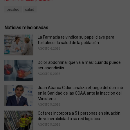
a
T
prsalud
salud
t
a
e
g
g
s
o
Noticias relacionadas
:
r
i
La Farmacia reivindica su papel clave para
e
fortalecer la salud de la población
s
AGOSTO 6, 2026
:
Dolor abdominal que va a más: cuándo puede
ser apendicitis
AGOSTO 5, 2026
Juan Abarca Cidón analiza el juego del dominó
en la Sanidad de las CCAA ante la inacción del
Ministerio
AGOSTO 5, 2026
Cofares incorpora a 51 personas en situación
de vulnerabilidad a su red logística
AGOSTO 5, 2026