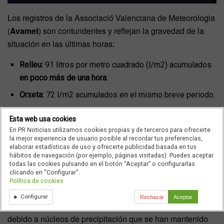
Los registros de la Associació Valenciana de Meteorologia
(
Avamet
) son contundentes y reflejan la gravedad de la
situación en las últimas horas:
Relleu:
91 litros por metro cuadrado (l/m2) acumulados
en poco más de una hora
.
Orxeta:
72 l/m2 acumulados en el mismo breve periodo.
De forma inmediata, esta tromba de agua ha provocado
Esta web usa cookies
En PR Noticias utilizamos cookies propias y de terceros para ofrecerte
una
rápida crecida del caudal del río Amadorio
a su
la mejor experiencia de usuario posible al recordar tus preferencias,
paso por Orxeta, en la comarca de la Marina Baixa,
elaborar estadísticas de uso y ofrecerte publicidad basada en tus
hábitos de navegación (por ejemplo, páginas visitadas). Puedes aceptar
incrementando el peligro de desbordamiento en áreas
todas las cookies pulsando en el botón “Aceptar” o configurarlas
cercanas.
clicando en "Configurar".
Política de cookies
Incluso en la
ciudad de Alicante
, se han registrado
Configurar
Rechazar
Aceptar
acumulados cercanos a los 30 l/m2 en algunos barrios,
debido a núcleos de precipitación que se han mantenido