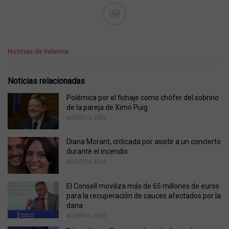
Ad
C
Noticias de Valencia
a
t
e
Noticias relacionadas
g
o
Polémica por el fichaje como chófer del sobrino
r
de la pareja de Ximo Puig
i
AGOSTO 6, 2026
e
s
Diana Morant, criticada por asistir a un concierto
:
durante el incendio
AGOSTO 6, 2026
El Consell moviliza más de 65 millones de euros
para la recuperación de cauces afectados por la
dana
AGOSTO 5, 2026