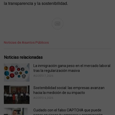
la transparencia y la sostenibilidad.
Ad
C
Noticias de Asuntos Públicos
a
t
e
Noticias relacionadas
g
o
La inmigración gana peso en el mercado laboral
r
tras la regularización masiva
i
AGOSTO 7, 2026
e
s
Sostenibilidad social: las empresas avanzan
:
hacia la medición de su impacto
AGOSTO 6, 2026
Cuidado con el falso CAPTCHA que puede
poner en riesgo tu empresa u organización