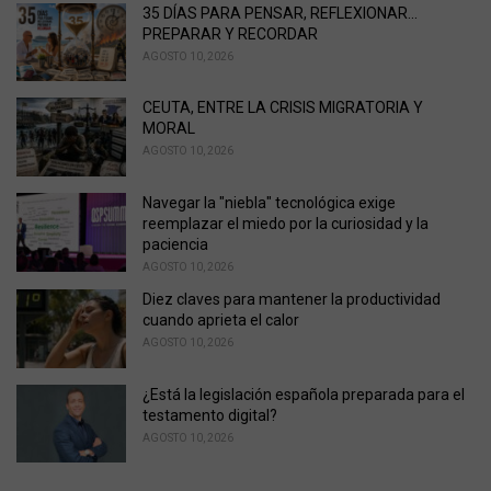
i
35 DÍAS PARA PENSAR, REFLEXIONAR...
e
PREPARAR Y RECORDAR
s
AGOSTO 10, 2026
:
CEUTA, ENTRE LA CRISIS MIGRATORIA Y
MORAL
AGOSTO 10, 2026
Navegar la "niebla" tecnológica exige
reemplazar el miedo por la curiosidad y la
paciencia
AGOSTO 10, 2026
Diez claves para mantener la productividad
cuando aprieta el calor
AGOSTO 10, 2026
¿Está la legislación española preparada para el
testamento digital?
AGOSTO 10, 2026