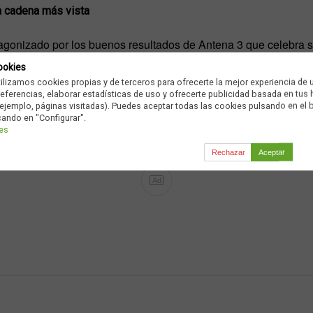
 cadena más vista
tagonizado por los buenos resultados de Antena 3 que celebra se
antalla de 13,4%, con más de un punto de ventaja sobre La 1, 
ookies
el día con una cuota del 10% y Cuatro y laSexta firman el empa
tilizamos cookies propias y de terceros para ofrecerte la mejor experiencia de 
preferencias, elaborar estadísticas de uso y ofrecerte publicidad basada en tus
ejemplo, páginas visitadas). Puedes aceptar todas las cookies pulsando en el 
cando en "Configurar".
…
ies
Rechazar
Aceptar
Ad