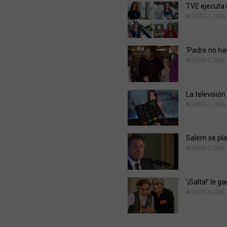
i
TVE ejecuta 
e
AGOSTO 7, 2026
s
:
'Padre no ha
AGOSTO 7, 2026
La televisión
AGOSTO 7, 2026
Salem se pla
AGOSTO 7, 2026
‘¡Salta!’ le 
AGOSTO 6, 2026