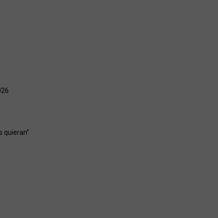
026
s quieran”