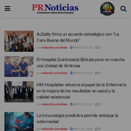
Ac2ality firma un acuerdo estratégico con “La
Cara Buena del Mundo”
por
redacción prnoticias
MAYO 6, 2026
0
El Hospital Quirónsalud Bizkaia pone en marcha
una Unidad de Arritmias
por
redacción prnoticias
MAYO 6, 2026
0
HM Hospitales refuerza el papel de la Enfermería
en la mejora de los resultados en salud y la
calidad asistencial
por
redacción prnoticias
MAYO 6, 2026
0
La inmunología predictiva permite anticipar la
enfermedad
por
redacción prnoticias
MAYO 6, 2026
0