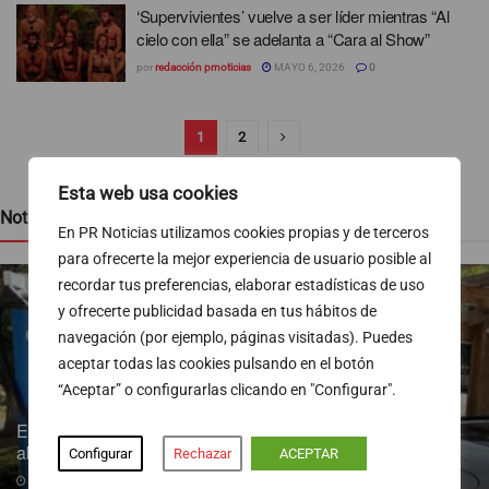
‘Supervivientes’ vuelve a ser líder mientras “Al
cielo con ella” se adelanta a “Cara al Show”
por
redacción prnoticias
MAYO 6, 2026
0
1
2
Esta web usa cookies
Noticias recientes
En PR Noticias utilizamos cookies propias y de terceros
para ofrecerte la mejor experiencia de usuario posible al
recordar tus preferencias, elaborar estadísticas de uso
y ofrecerte publicidad basada en tus hábitos de
navegación (por ejemplo, páginas visitadas). Puedes
aceptar todas las cookies pulsando en el botón
“Aceptar” o configurarlas clicando en "Configurar".
Endesa pone a disposición más de 300 puntos de recarga
abiertos al público
Configurar
Rechazar
ACEPTAR
07/08/2026