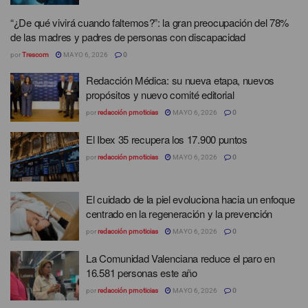
“¿De qué vivirá cuando faltemos?”: la gran preocupación del 78%
de las madres y padres de personas con discapacidad
por
Trescom
MAYO 6, 2026
0
Redacción Médica: su nueva etapa, nuevos
propósitos y nuevo comité editorial
por
redacción prnoticias
MAYO 6, 2026
0
El Ibex 35 recupera los 17.900 puntos
por
redacción prnoticias
MAYO 6, 2026
0
El cuidado de la piel evoluciona hacia un enfoque
centrado en la regeneración y la prevención
por
redacción prnoticias
MAYO 6, 2026
0
La Comunidad Valenciana reduce el paro en
16.581 personas este año
por
redacción prnoticias
MAYO 6, 2026
0