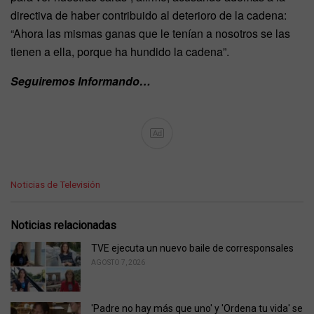
directiva de haber contribuido al deterioro de la cadena:
“Ahora las mismas ganas que le tenían a nosotros se las
tienen a ella, porque ha hundido la cadena”.
Seguiremos Informando…
Ad
C
Noticias de Televisión
a
t
e
Noticias relacionadas
g
o
TVE ejecuta un nuevo baile de corresponsales
r
AGOSTO 7, 2026
i
e
s
'Padre no hay más que uno' y 'Ordena tu vida' se
: