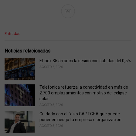
Ad
C
Entradas
a
t
e
Noticias relacionadas
g
o
El Ibex 35 arranca la sesión con subidas del 0,5%
r
AGOSTO 6, 2026
i
e
s
Telefónica refuerza la conectividad en más de
:
2.700 emplazamientos con motivo del eclipse
solar
AGOSTO 5, 2026
Cuidado con el falso CAPTCHA que puede
poner en riesgo tu empresa u organización
AGOSTO 5, 2026