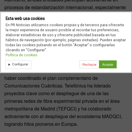
procesos de estandarización internacional, especialmente
en el seno de ETSI, el European Telecommunications
Esta web usa cookies
Standards Institute, una colaboración que contribuye a
En PR Noticias utilizamos cookies propias y de terceros para ofrecerte
definir el futuro de estas tecnologías.
la mejor experiencia de usuario posible al recordar tus preferencias,
elaborar estadísticas de uso y ofrecerte publicidad basada en tus
hábitos de navegación (por ejemplo, páginas visitadas). Puedes aceptar
La alianza también se enmarca en el impulso de las
todas las cookies pulsando en el botón “Aceptar” o configurarlas
iniciativas nacionales en comunicaciones cuánticas,
clicando en "Configurar".
Política de cookies
donde la UPM desempeña un papel destacado como uno
Configurar
Rechazar
Aceptar
de los centros de investigación de referencia, además de
haber coordinado el plan complementario de
Comunicaciones Cuánticas. Telefónica ha liderado
proyectos clave como el despliegue de una de las
primeras redes de fibra experimental privada en el área
metropolitana de Madrid (TEFQCI) y ha colaborado
activamente con el despliegue del ecosistema MADQCI,
logrando hitos pioneros en Europa.