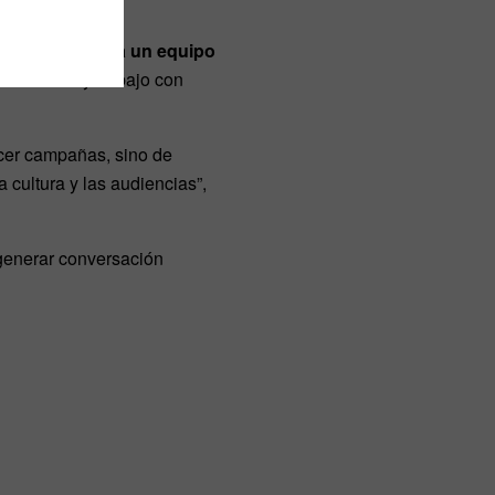
 youtuber lidera un equipo
producción y trabajo con
acer campañas, sino de
 cultura y las audiencias”,
 generar conversación