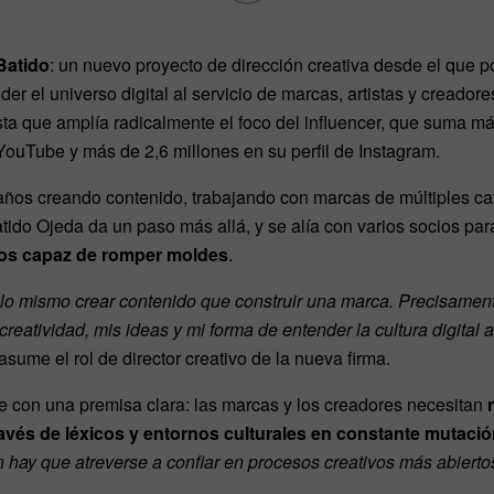
Batido
: un nuevo proyecto de dirección creativa desde el que p
er el universo digital al servicio de marcas, artistas y creadore
ta que amplía radicalmente el foco del influencer, que suma má
ouTube y más de 2,6 millones en su perfil de Instagram.
 años creando contenido, trabajando con marcas de múltiples ca
tido Ojeda da un paso más allá, y se alía con varios socios pa
eros capaz de romper moldes
.
lo mismo crear contenido que construir una marca. Precisament
reatividad, mis ideas y mi forma de entender la cultura digital a
asume el rol de director creativo de la nueva firma.
e con una premisa clara: las marcas y los creadores necesitan
ravés de léxicos y entornos culturales en constante mutaci
hay que atreverse a confiar en procesos creativos más abiertos,