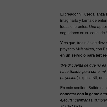
El creador Nil Ojeda lanza
imaginario y forma de entend
ideas diferentes. Una apues
seguidores en su canal de Y
Y es que, tras más de diez
proyecto Milfshakes, con Ba
en un servicio para terc
“Me di cuenta de que no es 
nace Batido: para poner mi c
proyectos”,
explica Nil, que 
En este sentido, Batido nac
conectar con la gente a t
ejecutar campañas, también 
añade Ojeda.