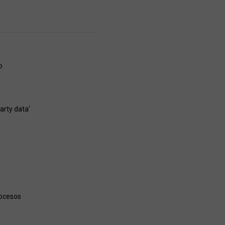
o
arty data'
rocesos