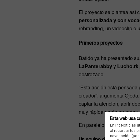
El proyecto se plantea así
personalizada y con vocac
rebranding, un videoclip o 
Primeros proyectos
Batido ya ha presentado sus
LaPanterabby
y
Lucho.rk
destrozado.
“Esta acción está pensada p
creador”, argumenta Ojeda.
captar la atención, abrir d
muy rápidamente en redes. 
Esta web usa c
En paralelo a estos proyecto
En PR Noticias u
al recordar tus 
navegación (por 
Un equipo diverso y dinámi