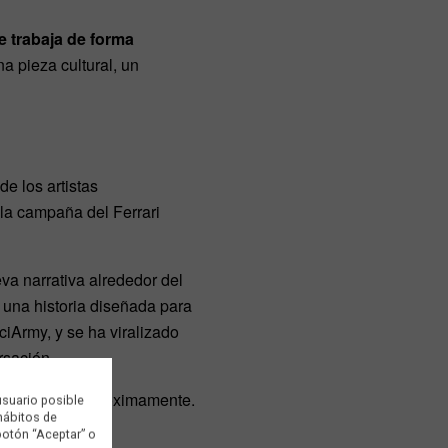
e trabaja de forma
a pieza cultural, un
,de los artistas
 la campaña del Ferrari
va narrativa alrededor del
una historia diseñada para
ciArmy, y se ha viralizado
rsación.
viendo la luz próximamente.
usuario posible
 hábitos de
botón “Aceptar” o