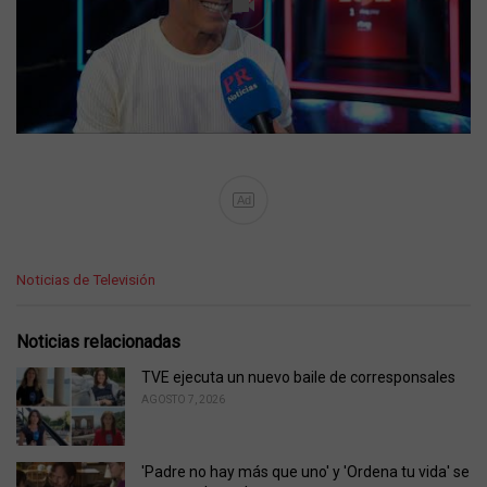
Ad
C
Noticias de Televisión
a
t
e
Noticias relacionadas
g
o
TVE ejecuta un nuevo baile de corresponsales
r
AGOSTO 7, 2026
i
e
s
'Padre no hay más que uno' y 'Ordena tu vida' se
: